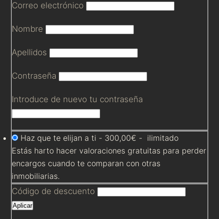
Correo electrónico
Nombre
Apellidos
Contraseña
Introduce de nuevo tu contraseña
Haz que te elijan a ti
-
300,00€
-
ilimitado
Estás harto hacer valoraciones gratuitas para perder
encargos cuando te comparan con otras
inmobiliarias.
Código de descuento
Aplicar