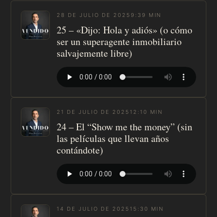
28 DE JULIO DE 2025
9:39 MIN
25 – «Dijo: Hola y adiós» (o cómo
ser un superagente inmobiliario
salvajemente libre)
21 DE JULIO DE 2025
12:10 MIN
24 – El “Show me the money” (sin
las películas que llevan años
contándote)
14 DE JULIO DE 2025
15:30 MIN